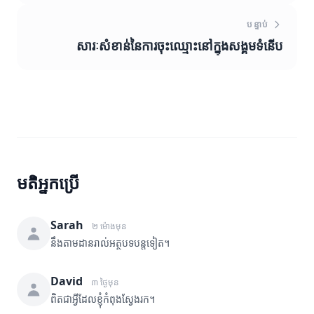
បន្ទាប់
សារៈសំខាន់នៃការចុះឈ្មោះនៅក្នុងសង្គមទំនើប
មតិអ្នកប្រើ
Sarah
២ ម៉ោងមុន
នឹងតាមដានរាល់អត្ថបទបន្តទៀត។
David
៣ ថ្ងៃមុន
ពិតជាអ្វីដែលខ្ញុំកំពុងស្វែងរក។