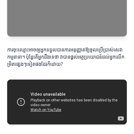
ការចុះឈ្មោះអាចឲ្យអ្នកទទួលបានការអនុញ្ញាតឱ្យចូលប្រើប្រាស់សេវា
កម្មនានា។ ប៉ុន្តែតើអ្នកដឹងទេថា វាបានផ្តល់អត្ថប្រយោជន៍ដល់អ្នកលើក
ម្រិតផ្សេងៗទៀតផងដែរក៏ដោយ?