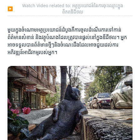
Watch Video related to: អត្ថប្រយោជន៍នៃការចុះឈ្មោះក្នុង
▶
ពិភពឌីជីថល
មួយក្នុងចំណោមអត្ថប្រយោជន៍ដំបូងគឺការចូលដំណើរការទៅកាន់
ព័ត៌មានសំខាន់ និងវត្ថុបំណងដែលត្រូវបានផ្តល់នៅក្នុងឌីជីថល។ អ្នក
អាចទទួលបានព័ត៌មានថ្មីៗនិងចំណេះដឹងដែលអាចជួយដល់ការ
អភិវឌ្ឍន៍អាជីវកម្មរបស់អ្នក។