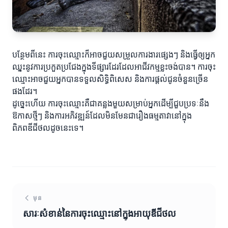
បន្ថែមពីនេះ ការចុះឈ្មោះក៏អាចជួយសម្រួលការងារផ្សេងៗ និងធ្វើឲ្យអ្នក
ឈ្នះនូវការប្រកួតប្រជែងក្នុងទីផ្សារដែរដែលអាជីវកម្មខ្លះចង់បាន។ ការចុះ
ឈ្មោះអាចជួយអ្នកបានទទួលសិទ្ធិពិសេស និងការផ្តល់ជូនចំនួនច្រើន
ផងដែរ។
ដូច្នេះហើយ ការចុះឈ្មោះគឺជាគន្លងមួយសម្រាប់អ្នកដើម្បីជួបប្រទៈនឹង
ឱកាសថ្មីៗ និងការអភិវឌ្ឍន៍ដែលមិនមែនជារឿងធម្មតាវានៅក្នុង
ពិភពឌីជីថលដូចនេះទេ។
មុន
សារៈសំខាន់នៃការចុះឈ្មោះនៅក្នុងអាយុឌីជីថល