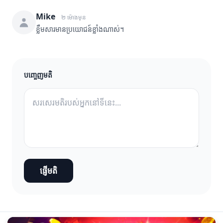
Mike
២ ម៉ោងមុន
ខ្លឹមសារមានប្រយោជន៍ខ្លាំងណាស់។
បញ្ចេញមតិ
ផ្ញើមតិ