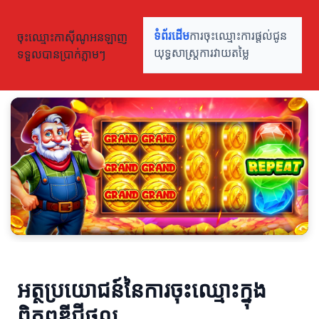
ចុះឈ្មោះកាស៊ីណូអនឡាញ
ទំព័រដើម
ការចុះឈ្មោះ
ការផ្តល់ជូន
ទទួលបានប្រាក់ភ្លាមៗ
យុទ្ធសាស្ត្រ
ការវាយតម្លៃ
អត្ថប្រយោជន៍នៃការចុះឈ្មោះក្នុង
ពិភពឌីជីថល