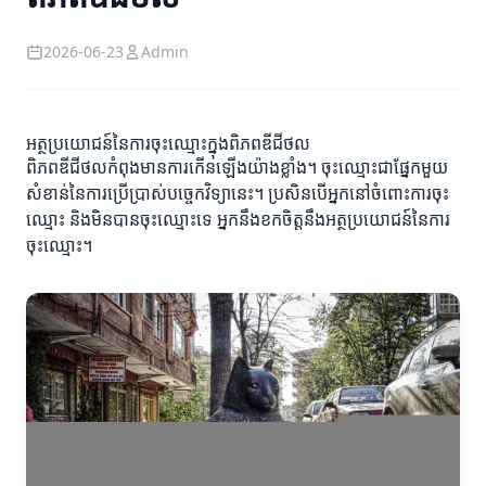
2026-06-23
Admin
អត្ថប្រយោជន៍នៃការចុះឈ្មោះក្នុងពិភពឌីជីថល
ពិភពឌីជីថលកំពុងមានការកើនឡើងយ៉ាងខ្លាំង។ ចុះឈ្មោះជាផ្នែកមួយ
សំខាន់នៃការប្រើប្រាស់បច្ចេកវិទ្យានេះ។ ប្រសិនបើអ្នកនៅចំពោះការចុះ
ឈ្មោះ និងមិនបានចុះឈ្មោះទេ អ្នកនឹងខកចិត្តនឹងអត្ថប្រយោជន៍នៃការ
ចុះឈ្មោះ។