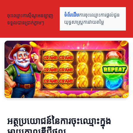
ចុះឈ្មោះកាស៊ីណូអនឡាញ
ទំព័រដើម
ការចុះឈ្មោះ
ការផ្តល់ជូន
ទទួលបានប្រាក់ភ្លាមៗ
យុទ្ធសាស្ត្រ
ការវាយតម្លៃ
អត្ថប្រយោជន៍នៃការចុះឈ្មោះក្នុង
អាយុកាលឌីជីថល