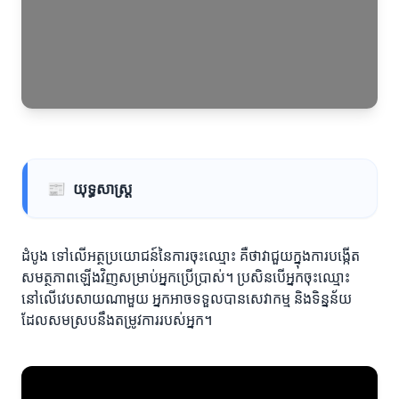
📰
យុទ្ធសាស្ត្រ
ដំបូង ទៅលើអត្ថប្រយោជន៍នៃការចុះឈ្មោះ គឺថាវាជួយក្នុងការបង្កើត
សមត្ថភាពឡើងវិញសម្រាប់អ្នកប្រើប្រាស់។ ប្រសិនបើអ្នកចុះឈ្មោះ
នៅលើវេបសាយណាមួយ អ្នកអាចទទួលបានសេវាកម្ម និងទិន្នន័យ
ដែលសមស្របនឹងតម្រូវការរបស់អ្នក។