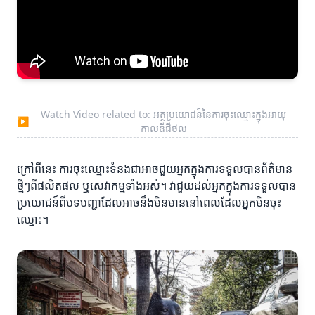
Watch Video related to: អត្ថប្រយោជន៍នៃការចុះឈ្មោះក្នុងអាយុ
▶
កាលឌីជីថល
ក្រៅពីនេះ ការចុះឈ្មោះទំនងជាអាចជួយអ្នកក្នុងការទទួលបានព័ត៌មាន
ថ្មីៗពីផលិតផល ឬសេវាកម្មទាំងអស់។ វាជួយដល់អ្នកក្នុងការទទួលបាន
ប្រយោជន៍ពីបទបញ្ជាដែលអាចនឹងមិនមាននៅពេលដែលអ្នកមិនចុះ
ឈ្មោះ។