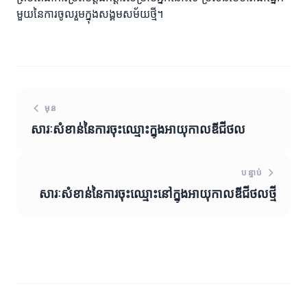
មួយនៃការចូលរួមក្នុងសង្គមសម័យថ្មី។
មុន
សារៈសំខាន់នៃការចុះឈ្មោះក្នុងអាយុកាលឌីជីថល
បន្ទាប់
សារៈសំខាន់នៃការចុះឈ្មោះនៅក្នុងអាយុកាលឌីជីថលថ្មី