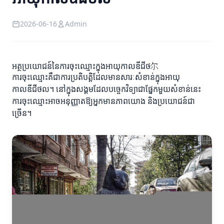
2026-06-16
Admin
អត្ថប្រយោជន៍នៃការចុះឈ្មោះក្នុងអាយុកាលឌីជីថ尔
ការចុះឈ្មោះគឺជា​ការប្រតិបត្តិដែលមានសារៈសំខាន់ក្នុងអាយុ
កាលឌីជីថល។ នៅ​ក្នុងសង្គមដែលបច្ចេកវិទ្យាជាផ្នែកមួយសំខាន់នេះ
ការចុះឈ្មោះអាចអនុញ្ញាតឱ្យអ្នកមានភាពយោង និងប្រយោជន៍ជា
ច្រើន។