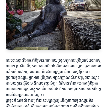
ការចុះឈ្មោះក៏អាចនាំឱ្យមានភាពងាយស្រួលក្នុងការប្រើប្រាស់សេវាកម្ម
នានា។ ប្រសិនបើអ្នកមានគណនីនៅលើវេបសាយណាមួយ អ្នកអាចចូល
ទៅកាន់សេវាកម្មនោះបានយ៉ាងងាយស្រួល និងមានសុវត្ថិភាព។
ក្នុងការចុះឈ្មោះ អ្នកអាចប្រើប្រាស់អត្តសញ្ញាណសំខាន់ៗដូចជាឈ្មោះ
អាសយដ្ឋាន អ៊ីមែល និងលេខទូរស័ព្ទ។ ព័ត៌មានទាំងនេះអាចធ្វើឱ្យអ្នក
មានភាពងាយស្រួលក្នុងការទំនាក់ទំនង និងទទួលបានការទាក់ទងពីអង្គ
ភាពដែលអ្នកបានចុះឈ្មោះ។
ដូច្នេះ ចំណុចសំខាន់ៗទាំងនេះបង្ហាញឱ្យឃើញថាការចុះឈ្មោះមិន
ត្រឹមតែជាការប្រតិបត្ដិឯកត្តារសម្រាប់អ្នកនោះទេ ប្រសិនបើថាវាជាផ្នែក