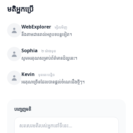
មតិអ្នកប្រើ
WebExplorer
ម្សិលមិញ
នឹងតាមដានរាល់អត្ថបទបន្តទៀត។
Sophia
២ ម៉ោងមុន
សូមអរគុណសម្រាប់ព័ត៌មានដ៏ល្អនេះ។
Kevin
មុននេះបន្តិច
អរគុណច្រើនដែលបានផ្តល់ចំណេះដឹងថ្មីៗ។
បញ្ចេញមតិ