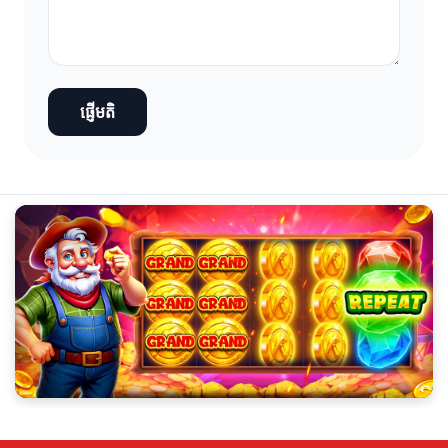
ផ្ញើមតិ