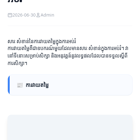
2026-06-30
Admin
សារៈសំខាន់នៃការវាយតម្លៃក្នុងការអប់រំ
ការវាយតម្លៃគឺជាឧបករណ៍មួយដែលមានសារៈសំខាន់ក្នុងការអប់រំ។ វា
នៅទីនោះសម្រាប់សិក្សា និងអនុវត្តន៍នូវលទ្ធផលដែលបានទទួលស្ដីពី
ការសិក្សា។
📰
ការវាយតម្លៃ