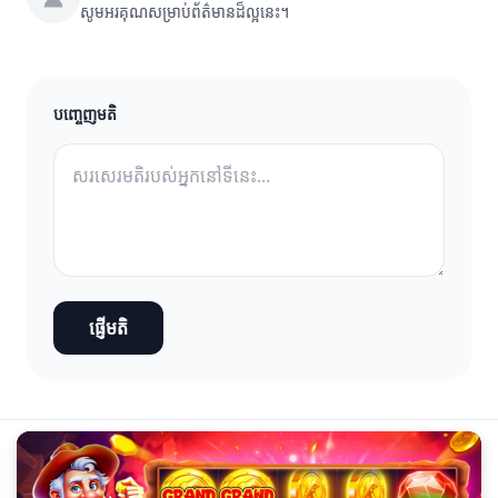
សូមអរគុណសម្រាប់ព័ត៌មានដ៏ល្អនេះ។
បញ្ចេញមតិ
ផ្ញើមតិ