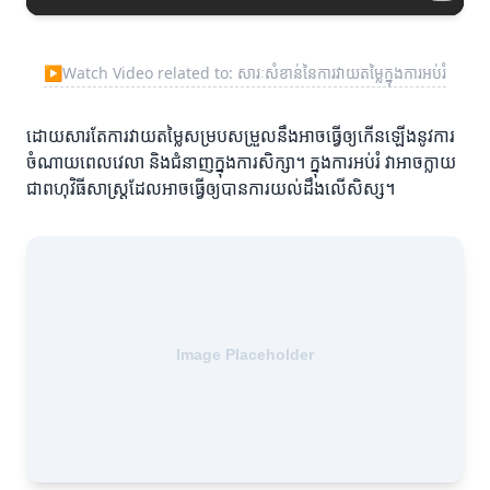
▶
Watch Video related to: សារៈសំខាន់នៃការវាយតម្លៃក្នុងការអប់រំ
ដោយសារតែការវាយតម្លៃសម្របសម្រួលនឹងអាចធ្វើឲ្យកើនឡើងនូវការ
ចំណាយពេលវេលា និងជំនាញក្នុងការសិក្សា។ ក្នុងការអប់រំ វាអាចក្លាយ
ជាពហុវិធីសាស្ត្រដែលអាចធ្វើឲ្យបានការយល់ដឹងលើសិស្ស។