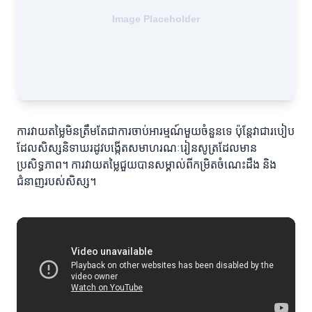
ការវាយតម្លៃមិនត្រឹមតែជាការចាប់អារម្មណ៍មួយចំនួនទេ ប៉ុន្តែវាជារបៀប
ដែលសិស្សនិទាឃរដូវបង្កើតសមាហរណៈរៀនសូត្រដែលមាន
ប្រសិទ្ធភាព។ ការវាយតម្លៃជួយបានសម្គាល់ពីកម្រិតចំណេះដឹង និង
ជំនាញរបស់សិស្ស។