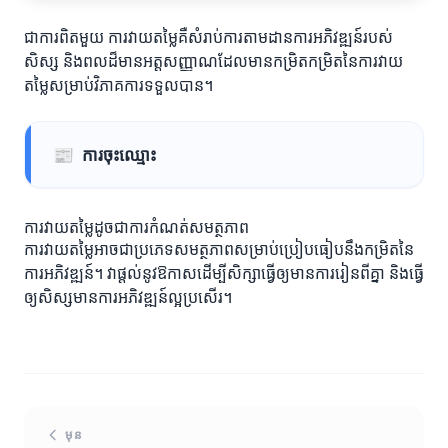
ជាការពិតមួយ ការវាយតម្លៃគឺសំរាប់ការតាមដានការអភិវឌ្ឍន៍របស់
សិស្ស និងពលដ៏មានអត្តសញ្ញាណដែលមានកម្រិតកម្រិតនៃការវាយ
តម្លៃសម្រាប់វិភាគការទទួលបាន។
📰
ការចុះឈ្មោះ
ការវាយតម្លៃដូចជាការកំណត់សមត្ថភាព
ការវាយតម្លៃអាចជាប្រភេទសមត្ថភាពសម្រាប់ប្រៀបធៀបនឹងកម្រិតនៃ
ការអភិវឌ្ឍន៍។ វាផ្តល់នូវឱកាសដើម្បីសិក្សាធ្វើឲ្យមានការរៀនពីគ្នា និងធ្វើ
ឲ្យសិស្សមានការអភិវឌ្ឍន៍ល្អប្រសើរ។
មុន