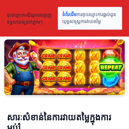
ចុះឈ្មោះកាស៊ីណូអនឡាញ
ទំព័រដើម
ការចុះឈ្មោះ
ការផ្តល់ជូន
ទទួលបានប្រាក់ភ្លាមៗ
យុទ្ធសាស្ត្រ
ការវាយតម្លៃ
សារៈសំខាន់នៃការវាយតម្លៃក្នុងការ
អប់រំ