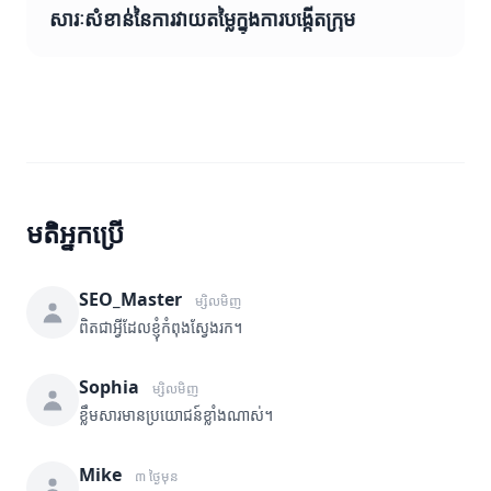
សារៈសំខាន់នៃការវាយតម្លៃក្នុងការបង្កើតក្រុម
មតិអ្នកប្រើ
SEO_Master
ម្សិលមិញ
ពិតជាអ្វីដែលខ្ញុំកំពុងស្វែងរក។
Sophia
ម្សិលមិញ
ខ្លឹមសារមានប្រយោជន៍ខ្លាំងណាស់។
Mike
៣ ថ្ងៃមុន