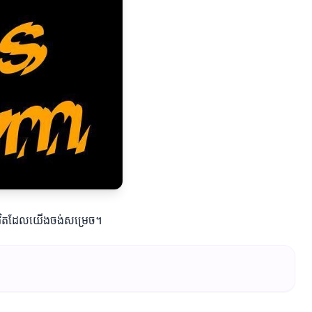
ជីវិតដែលយើងចង់សម្រេច។