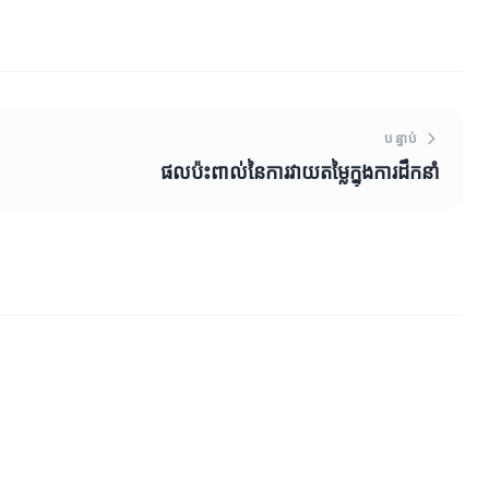
បន្ទាប់
ផលប៉ះពាល់នៃការវាយតម្លៃក្នុងការដឹកនាំ