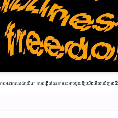
ាពសម្រាប់អនាគតរបស់យើង។ ការបង្កើតផែនការនេះអាចជួយឱ្យយើងមើលឃើញវង់