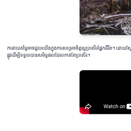
ការវាយតម្លៃអាចជួយយើងក្នុងការសម្រេចចិត្តល្អប្រសើរផ្នែកជីវិត។ ដ
ផ្លូវដើម្បីទទួលបានសមិទ្ធផលដែលកាន់តែប្រសើរ។