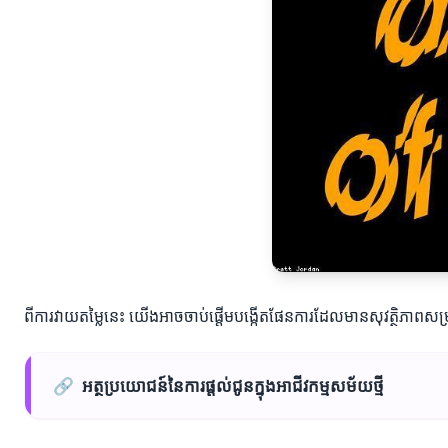
ពីការវាយតម្លៃនេះ យើងអាចចាប់ផ្តើមបង្កើតផែនការដែលមានសុវត្ថិភ
🔗
អត្ថប្រយោជន៍នៃការផ្តល់ជូនក្នុងអាជីវកម្មសម័យថ្មី