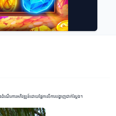
និងដំណើរការអភិវឌ្ឍន៍ដោយផ្អែកលើការបង្ហាញជាក់ស្តែង។