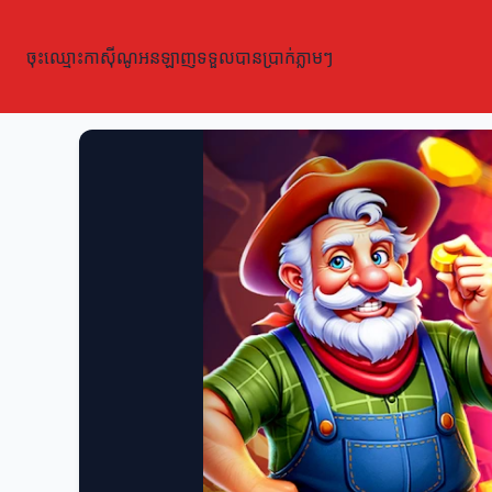
ចុះឈ្មោះកាស៊ីណូអនឡាញទទួលបានប្រាក់ភ្លាមៗ