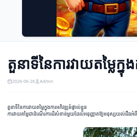
តួនាទីនៃការវាយតម្លៃក្នុងក
2026-06-26
Admin
តួនាទីនៃការវាយតម្លៃក្នុងការអភិវឌ្ឍន៍ផ្ទាល់ខ្លួន
ការវាយតម្លៃជាដំណើរការដ៏សំខាន់មួយដែលអនុញ្ញាតឱ្យមនុស្សយល់ដឹងអំពីសម