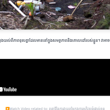
ោយស្វែងយល់ពីភាពខុសគ្នាដែលមាននៅក្នុងសមត្ថភាពនិងគោលដៅរបស់ខ្លួន។ វា​
▶
Watch Video related to: តួនាទីនៃការវាយតម្លៃក្នុងការអភិវឌ្ឍន៍ផ្ទាល់ខ្លួន