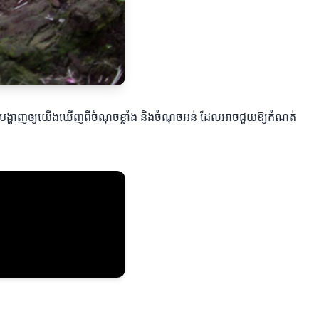
អាចបង្ហាញឲ្យយើងឃើញពីចំណុចខ្លាំង និងចំណុចអន់ ដែលអាចជួយឱ្យកំណត់