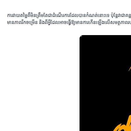
ការវាយតម្លៃគឺមិនត្រឹមតែជាដំណើរការដែលបានកំណត់នោះទេ ប៉ុន្តែវាជាគន្លង
មានភាពរីកចម្រើន និងពីអ្វីដែលអាចធ្វើឱ្យមានការកើនឡើងលើសមត្ថភាពរប