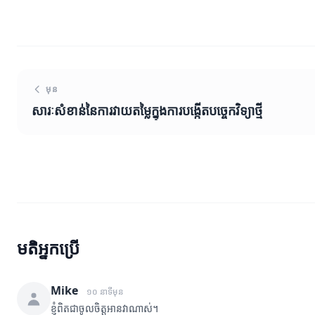
មុន
សារៈសំខាន់នៃការវាយតម្លៃក្នុងការបង្កើតបច្ចេកវិទ្យាថ្មី
មតិអ្នកប្រើ
Mike
១០ នាទីមុន
ខ្ញុំពិតជាចូលចិត្តអានវាណាស់។