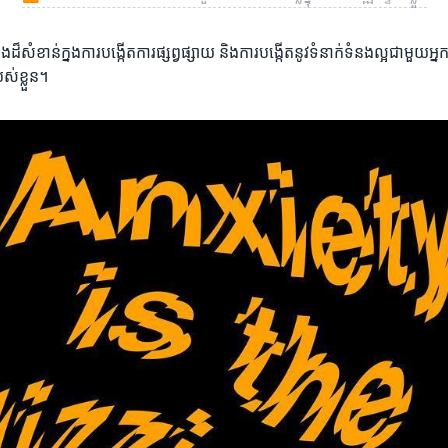
ដ៏សំខាន់ក្នងការបង្កើតការផ្សព្វផ្សាយ និងការបង្កើតនូវទំនាក់ទំនងល្អជាមួយអ្
ស់ខ្លួន។