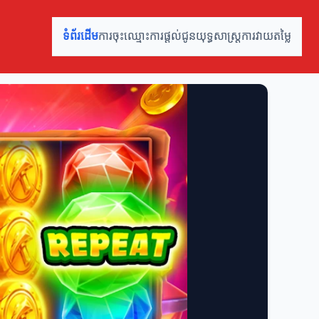
ទំព័រដើម
ការចុះឈ្មោះ
ការផ្តល់ជូន
យុទ្ធសាស្ត្រ
ការវាយតម្លៃ