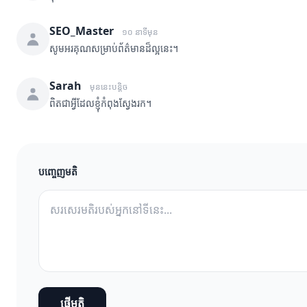
SEO_Master
១០ នាទីមុន
សូមអរគុណសម្រាប់ព័ត៌មានដ៏ល្អនេះ។
Sarah
មុននេះបន្តិច
ពិតជាអ្វីដែលខ្ញុំកំពុងស្វែងរក។
បញ្ចេញមតិ
ផ្ញើមតិ