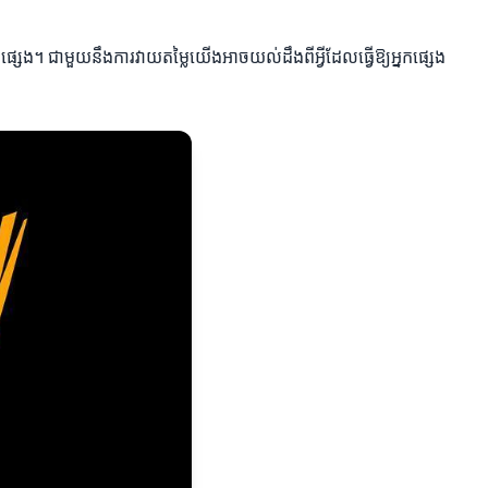
នកផ្សេង។ ជាមួយនឹងការវាយតម្លៃយើងអាចយល់ដឹងពីអ្វីដែលធ្វើឱ្យអ្នកផ្សេង