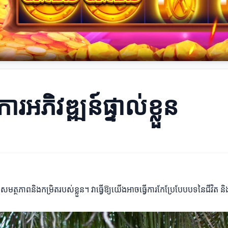
ារអភិវឌ្ឍន៍ផ្ទាល់ខ្លួន
ត្ថភាពនិងកម្រិតរបស់ខ្លួន។ វាធ្វើឱ្យយើងអាចធ្វើការកែប្រែបែបបទនៃជីវិត 