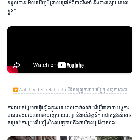
ទទួលបានមើលឃើញដ៏ជ្រាលជ្រៅអំពីភាពរឹងមាំ និងភាពខ្សោយរបស់
ខ្លួន។
▶
Watch Video related to: វិធីសាស្ត្រការវាយតម្លៃក្នុងអង្គការនានា
ការវាយតម្លៃអាចធ្វើឡើងក្នុងរយៈពេលជាក់លាក់ ដើម្បីធានាថា អង្គការ
មានមុខងារដែលអាចដោះស្រាយបញ្ហា និងអភិវឌ្ឍន៍។ វាជាគន្លងសំខាន់
សម្រាប់ការប្រសើរឡើងនៃសមត្ថភាពនិងការកែលម្អដ៏ទាក់ទង។