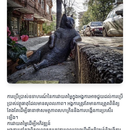
ការប្រើប្រាស់ឧទាហរណ៍នៃការវាយតម្លៃក្នុងអង្គការអាចជួយដល់ការប្រើ
ប្រាស់វត្ថុធាតុដែលមានសុពលភាព។ អង្គការត្រូវតែមានការត្រួតពិនិត្យ
តែងតែដើម្បីធានាថាសមត្ថភាពសហគ្រិននិងការបង្កើនការប្រសើរ
ឡើង។
ការវាយតម្លៃដើម្បីអភិវឌ្ឍន៍
អង្គការនៅក្នុងពិភពលោកគួរត្រូវការពេលវេលាដើម្បីអភិវឌ្ឍន៍និងធ្វើការ