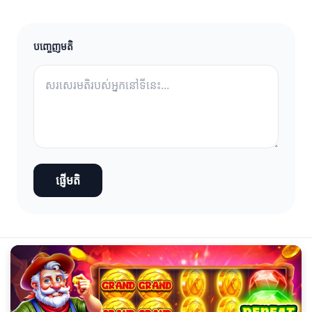
បញ្ចេញមតិ
ផ្ញើមតិ