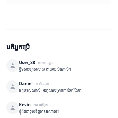
មតិអ្នកប្រើ
User_88
មុននេះបន្តិច
ខ្លឹមសារច្បាស់លាស់ ងាយយល់ណាស់។
Daniel
២ ម៉ោងមុន
អត្ថបទល្អណាស់! អរគុណសម្រាប់ការចែករំលែក។
Kevin
១០ នាទីមុន
ខ្ញុំពិតជាចូលចិត្តអានវាណាស់។