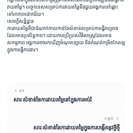
វាយតម្លៃ។ បច្ចេកទេសសម្រាប់ការវាយតម្លៃនឹងជួយអង្គការទៅឆ្ពោះ
ទៅរកភាពជោគជ័យ។
សេចក្ដីសន្និដ្ឋាន
ការវាយតម្លៃគឺជាដំណាក់កាលកាន់តែសំខាន់សម្រាប់ការធ្វើគម្រោង
ដែលមានប្រសិទ្ធភាព។ ដោយការប្រើប្រាស់វិធីសាស្ត្រដែលមាន
សកម្មភាព អង្គការអាចរកឃើញចំណុចខ្សោយ និងកំណត់កម្រិតកែលម្អ
ក្នុងការធ្វើការងារ។
មុន
សារៈសំខាន់នៃការវាយតម្លៃនៅក្នុងការអប់រំ
បន្ទាប់
សារៈសំខាន់នៃការវាយតម្លៃក្នុងការបង្កើតនូវអ្វីថ្មី