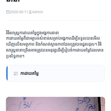
2026-06-11
Admin
វិធីសាស្ត្រការវាយតម្លៃក្នុងអង្គការនានា
ការវាយតម្លៃគឺជាអត្ថបទសំខាន់សម្រាប់អង្គការដើម្បីទទួលបានមើល
ឃើញលើសមត្ថភាព និងកំណត់ស្ថានភាពដែលត្រូវបានជួសជុល។ វិធី
សាស្ត្រនានាច្រើនអាចត្រូវបានអនុវត្តដើម្បីរៀបចំការវាយតម្លៃដែលមាន
ប្រសិទ្ធភាព។
📰
ការវាយតម្លៃ