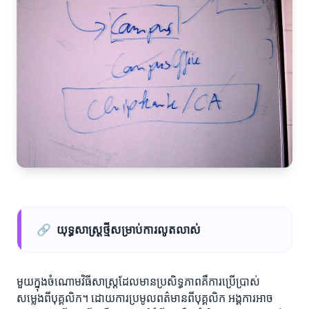
🔗
យុទ្ធសាស្ត្រថ្មីសម្រាប់ការលូតលាស់
មួយក្នុងចំណោមវិធីសាស្ត្រ​ដែលមានប្រសិទ្ធភាពគឺការប្រើប្រាស់
សម្លេងពីបុគ្គលិក។ ដោយការប្រមូលពត៌មានពីបុគ្គលិក អង្គការអាច