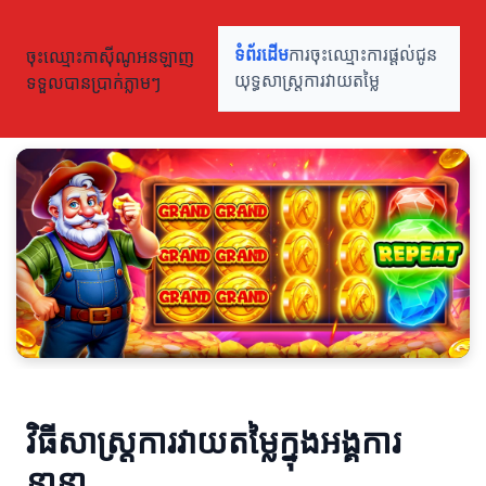
ចុះឈ្មោះកាស៊ីណូអនឡាញ
ទំព័រដើម
ការចុះឈ្មោះ
ការផ្តល់ជូន
ទទួលបានប្រាក់ភ្លាមៗ
យុទ្ធសាស្ត្រ
ការវាយតម្លៃ
វិធីសាស្ត្រការវាយតម្លៃក្នុងអង្គការ
នានា